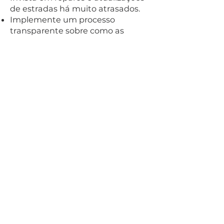
de estradas há muito atrasados.
Implemente um processo
transparente sobre como as
estradas são selecionadas e
programadas para
repavimentação, para que os
moradores possam comunicar a
qualidade de suas ruas ao DPW.
Continue acessando
financiamento estadual e federal
para apoiar o investimento em
infraestrutura em nossa cidade
para acelerar o número de
estradas que podemos reparar.