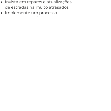
Invista em reparos e atualizações
de estradas há muito atrasados.
Implemente um processo
transparente sobre como as
estradas são selecionadas e
programadas para
repavimentação, para que os
moradores possam comunicar a
qualidade de suas ruas ao DPW.
Continue acessando
financiamento estadual e federal
para apoiar o investimento em
infraestrutura em nossa cidade
para acelerar o número de
estradas que podemos reparar.