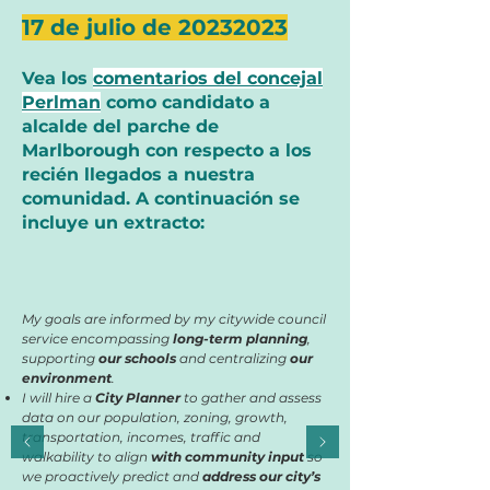
17 de julio de
20232023
Vea los
comentarios del concejal
Perlman
como candidato a
alcalde del parche de
Marlborough con respecto a los
recién llegados a nuestra
comunidad. A continuación se
incluye un extracto:
My goals are informed by my citywide council
service encompassing
long-term planning
,
supporting
our schools
and centralizing
our
environment
.
I will hire a
City Planner
to gather and assess
data on our population, zoning, growth,
transportation, incomes, traffic and
walkability to align
with community input
so
we proactively predict and
address our city’s