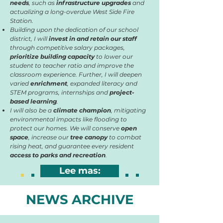
needs
, such as
infrastructure upgrades
and
actualizing a long-overdue West Side Fire
Station.
Building upon the dedication of our school
district, I will
invest in and retain our staff
through competitive salary packages,
prioritize building capacity
to lower our
student to teacher ratio and improve the
classroom experience. Further, I will deepen
varied
enrichment
, expanded literacy and
STEM programs, internships and
project-
based learning
.
I will also be a
climate champion
, mitigating
environmental impacts like flooding to
protect our homes. We will conserve
open
space
, increase our
tree canopy
to combat
rising heat, and guarantee every resident
access to parks and recreation
.
Lee mas:
NEWS ARCHIVE