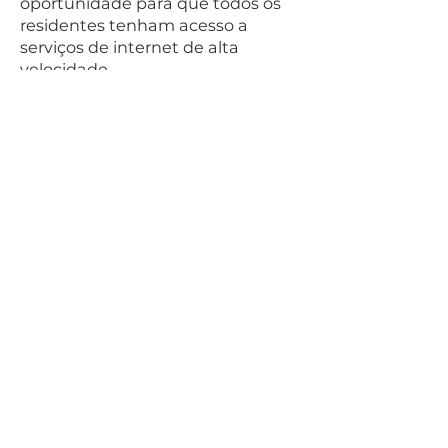
oportunidade para que todos os
residentes tenham acesso a
serviços de internet de alta
velocidade.
Faça parceria com nossos líderes
estaduais para ajudar os
residentes locais a acessar os
serviços estaduais.
Certifique-se de que todos os
documentos públicos também
estejam disponíveis em português
e espanhol.